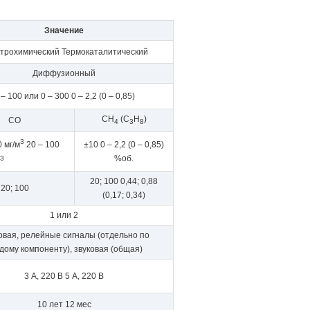
Значение
трохимический Термокаталитический
Диффузионный
 – 100 или 0 – 300 0 – 2,2 (0 – 0,85)
СН
(С
Н
)
СО
4
3
8
3
0 мг/м
20 – 100
±10 0 – 2,2 (0 – 0,85)
%об.
3
20; 100 0,44; 0,88
20; 100
(0,17; 0,34)
1 или 2
овая, релейные сигналы (отдельно по
дому компоненту), звуковая (общая)
3 А, 220 В
5 А, 220 В
10 лет 12 мес