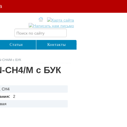
а
полный список продукции
Статьи
Контакты
N-СН4/M с БУК
-СН4/M с БУК
, СН4
ания:
2
овая