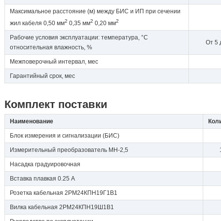
Максимальное расстояние (м) между БИС и ИП при сечении
2
2
2
жил кабеля 0,50 мм
0,35 мм
0,20 мм
Рабочие условия эксплуатации: температура, °С
От 5 
относительная влажность, %
Межповерочный интервал, мес
Гарантийный срок, мес
Комплект поставки
Наименование
Кол
Блок измерения и сигнализации (БИС)
Измерительный преобразователь МН-2,5
Насадка градуировочная
Вставка плавкая 0.25 А
Розетка кабельная 2РМ24КПН19Г1В1
Вилка кабельная 2РМ24КПН19Ш1В1