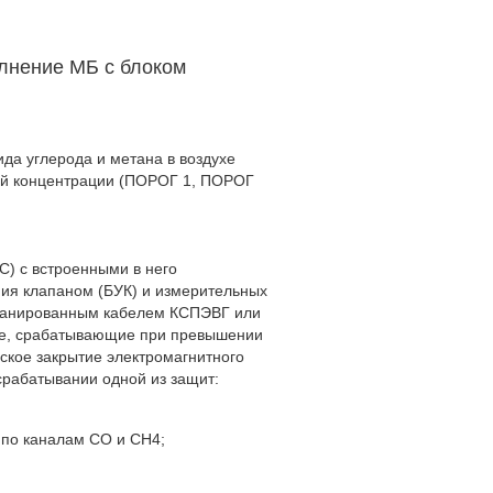
лнение МБ с блоком
да углерода и метана в воздухе
ней концентрации (ПОРОГ 1, ПОРОГ
С) с встроенными в него
ния клапаном (БУК) и измерительных
кранированным кабелем КСПЭВГ или
еле, срабатывающие при превышении
ское закрытие электромагнитного
 срабатывании одной из защит:
 по каналам СО и СН4;