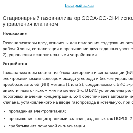
Быстрый заказ
Стационарный газоанализатор ЭССА-CO-CH4 испо
управления клапаном
Назначение
Газоанализаторы предназначены для измерения содержания окси
рабочей зоны, сигнализации о превышении двух заданных уров
2), управления исполнительными устройствами.
Устройство
Газоанализаторы состоят из блока измерения и сигнализации (БИ
электрохимическим сенсором оксида углерода и блоком управле
преобразователей (ИП) метана (1 или 2), соединяемых с БИС э
аналогичным с числом жил не менее 3-х. В БИС установлены р
пороговых значений концентрации. БУК обеспечивает автоматиче
клапана, установленного на вводе газопровода в котельную, при
пропадания электропитания;
превышения концентрациями величин, заданных как ПОРОГ 2
срабатывания пожарной сигнализации.