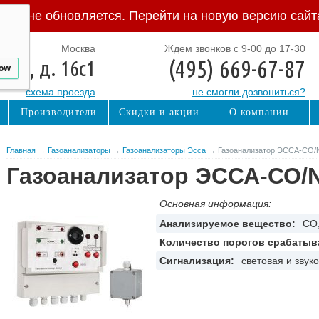
Сайт не обновляется. Перейти на новую версию сайт
Москва
Ждем звонков с 9-00 до 17-30
(495) 669-67-87
ная, д. 16с1
low
схема проезда
не смогли дозвониться?
Производители
Скидки и акции
О компании
Главная
→
Газоанализаторы
→
Газоанализаторы Эсса
→ Газоанализатор ЭССА-СО/
Газоанализатор ЭССА-СО/N
Основная информация:
Анализируемое вещество:
CО
Количество порогов срабатыв
Сигнализация:
световая и звук