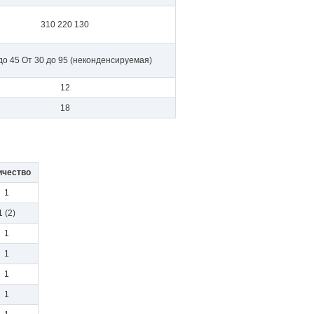
310 220 130
до 45 От 30 до 95 (неконденсируемая)
12
18
ичество
1
1 (2)
1
1
1
1