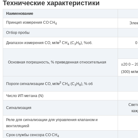
Технические характеристики
Наименование
Принцип измерения CО СН
Элек
4
Отбор пробы
3
Диапазон измерения СО, мг/м
СН
(С
Н
), %об.
0
4
3
8
Основная погрешность, % приведенная относительная
±20 0 – 2
(300) мг/м
3
Пороги сигнализации СО, мг/м
СН
(С
Н
), % об
4
3
8
Число ИП метана (N)
Свет
Сигнализация
каж
Реле для сигнализации для управления клапаном и
вентиляцией
Срок службы сенсора СО СН
4