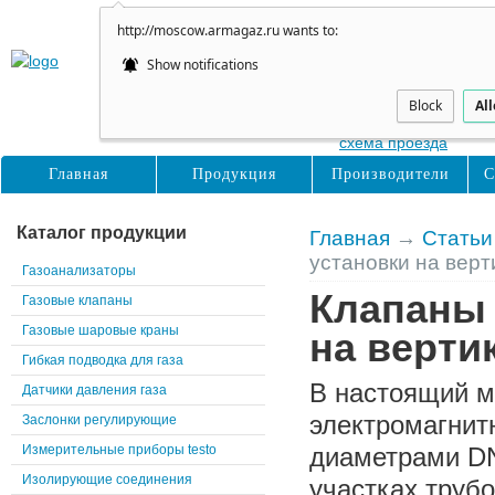
http://moscow.armagaz.ru wants to:
Show notifications
Москва
Нижние Поля, д31, с2
Block
Al
схема проезда
Главная
Продукция
Производители
С
Каталог продукции
Главная
→
Статьи
установки на верт
Газоанализаторы
Клапаны 
Газовые клапаны
Газовые шаровые краны
на верти
Гибкая подводка для газа
В настоящий м
Датчики давления газа
электромагнит
Заслонки регулирующие
Измерительные приборы testo
диаметрами DN
Изолирующие соединения
участках труб