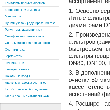
ассортимент в
Комплекты прямых участков
1. Освоено се
Корректоры объема газа
Литые фильтры
Манометры
Пункты учета и редуцирования газа
диаметрами DN
Регуляторы давления газа
2. Произведен
Сильфонные компенсаторы
фильтров (зам
Сигнализаторы загазованности
быстросъемные
Счетчики газа
фильтры (свар
Термометры
DN80, DN100, 
Течеискатели
Фильтры газовые
3. В дополнен
Цокольные вводы
очистки 80 мк
Ящики для газовых счетчиков
кассет степень
Газобаллонное оборудование
исполнений фи
Газобаллонные установки GOK
4. Расширен а