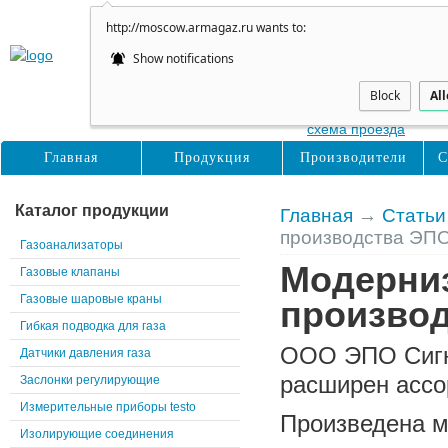
http://moscow.armagaz.ru wants to:
Show notifications
Москва
Нижние Поля, д31, с2
Block
Al
схема проезда
Главная
Продукция
Производители
С
Каталог продукции
Главная
→
Статьи
производства ЭПО
Газоанализаторы
Модерни
Газовые клапаны
Газовые шаровые краны
производ
Гибкая подводка для газа
ООО ЭПО Сигна
Датчики давления газа
расширен ассо
Заслонки регулирующие
Измерительные приборы testo
Произведена м
Изолирующие соединения