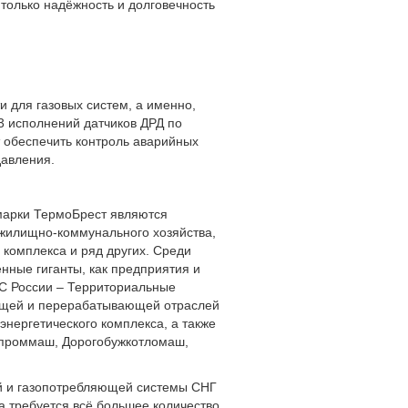
только надёжность и долговечность
 для газовых систем, а именно,
3 исполнений датчиков ДРД по
т обеспечить контроль аварийных
давления.
марки ТермоБрест являются
 жилищно-коммунального хозяйства,
комплекса и ряд других. Среди
ные гиганты, как предприятия и
С России – Территориальные
ющей и перерабатывающей отраслей
энергетического комплекса, а также
азпроммаш, Дорогобужкотломаш,
й и газопотребляющей системы СНГ
а требуется всё большее количество