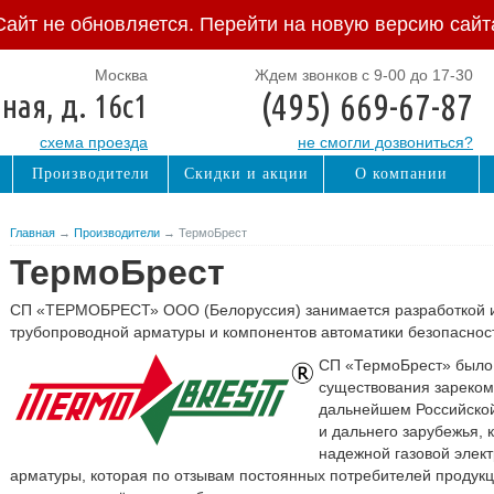
Сайт не обновляется. Перейти на новую версию сайт
Москва
Ждем звонков с 9-00 до 17-30
(495) 669-67-87
ная, д. 16с1
схема проезда
не смогли дозвониться?
Производители
Скидки и акции
О компании
Главная
→
Производители
→ ТермоБрест
ТермоБрест
СП «ТЕРМОБРЕСТ» ООО (Белоруссия) занимается разработкой и
трубопроводной арматуры и компонентов автоматики безопаснос
СП «ТермоБрест» было с
существования зареком
дальнейшем Российской
и дальнего зарубежья, 
надежной газовой элек
арматуры, которая по отзывам постоянных потребителей продук