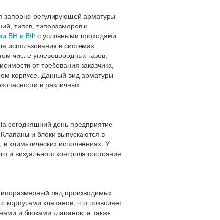
пп запорно-регулирующей арматуры
ний, типов, типоразмеров и
ии ВН и ВФ
с условными проходами
ля использования в системах
том числе углеводородных газов,
висимости от требования заказчика,
ном корпусе. Данный вид арматуры
езопасности в различных
 На сегодняшний день предприятие
 Клапаны и блоки выпускаются в
в климатических исполнениях: У
ого и визуального контроля состояния
 Типоразмерный ряд производимых
с корпусами клапанов, что позволяет
нами и блоками клапанов, а также