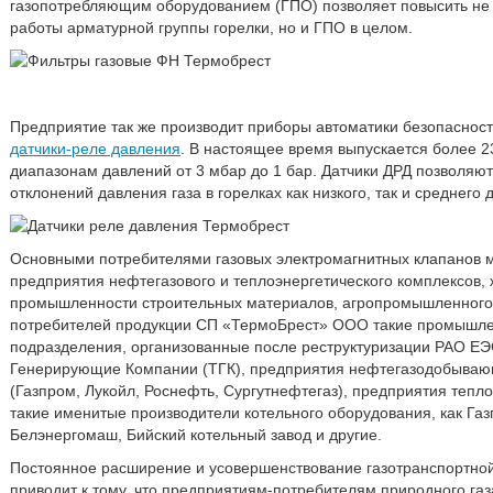
газопотребляющим оборудованием (ГПО) позволяет повысить не 
работы арматурной группы горелки, но и ГПО в целом.
Предприятие так же производит приборы автоматики безопасности
датчики-реле давления
. В настоящее время выпускается более 2
диапазонам давлений от 3 мбар до 1 бар. Датчики ДРД позволяю
отклонений давления газа в горелках как низкого, так и среднего 
Основными потребителями газовых электромагнитных клапанов 
предприятия нефтегазового и теплоэнергетического комплексов,
промышленности строительных материалов, агропромышленного 
потребителей продукции СП «ТермоБрест» ООО такие промышлен
подразделения, организованные после реструктуризации РАО ЕЭ
Генерирующие Компании (ТГК), предприятия нефтегазодобыва
(Газпром, Лукойл, Роснефть, Сургутнефтегаз), предприятия тепло
такие именитые производители котельного оборудования, как Г
Белэнергомаш, Бийский котельный завод и другие.
Постоянное расширение и усовершенствование газотранспортно
приводит к тому, что предприятиям-потребителям природного газ