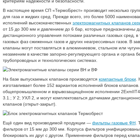
критериям надёжности и безопасности.
В настоящее время СП «ТермоБрест» производит несколько гру
для газа и жидких сред. Прежде всего, это более 5000 наименова
исполнений высококачественных
электромагнитных клапанов сер
от 15 до 300 мм и давлением до 6 бар, которые предназначены д
дистанционного управления потоками различных газовых сред, в 
газовых фаз сжиженных газов и других неагрессивных газов. В за
клапаны могут поставляться в алюминиевом, стальном или чугун
незаменим в качестве запорно-регулирующего органа и органа б
трубопроводных и технологических системах.
На базе выпускаемых клапанов производятся
компактные блоки
.
изготавливает более 152 вариантов исполнений блоков клапанов.
общепромышленном и взрывозащищённом исполнении 2ExmIIT4, 
3.1.; У 2; УХЛ 2, и могут комплектоваться датчиками дистанционн
клапанов (открыт-закрыт).
Ещё один вид производимой продукции —
фильтры газовые ФН
.
фильтров от 15 мм до 300 мм. Корпуса фильтров унифицированы 
блокировать их друг с другом. Применение фильтров перед клапа