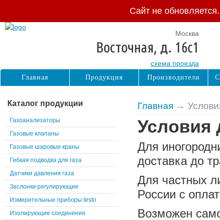
Сайт не обновляется
Москва
Восточная, д. 16с1
схема проезда
Главная
Продукция
Производители
С
Каталог продукции
Главная
→ Условия
Газоанализаторы
Условия 
Газовые клапаны
Для иногородн
Газовые шаровые краны
доставка до т
Гибкая подводка для газа
Датчики давления газа
Для частных л
Заслонки регулирующие
России с опла
Измерительные приборы testo
Возможен само
Изолирующие соединения