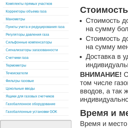
Комплекты прямых участков
Стоимость
Корректоры объема газа
Стоимость д
Манометры
Пункты учета и редуцирования газа
на сумму бол
Регуляторы давления газа
Стоимость д
Сильфонные компенсаторы
на сумму мене
Сигнализаторы загазованности
Доставка в 
Счетчики газа
индивидуаль
Термометры
ВНИМАНИЕ!
С
Течеискатели
Фильтры газовые
том числе газо
Цокольные вводы
вводов, а так 
Ящики для газовых счетчиков
индивидуально
Газобаллонное оборудование
Время и м
Газобаллонные установки GOK
Время и место