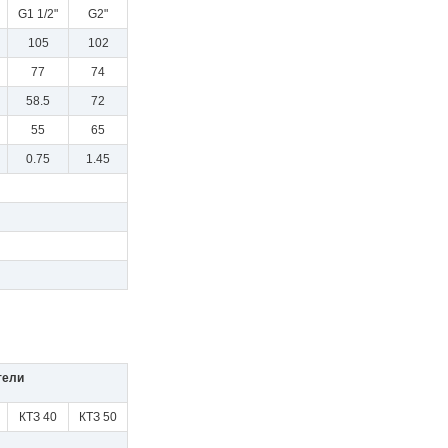
G1 1/2"
G2"
105
102
77
74
58.5
72
55
65
0.75
1.45
тели
КТЗ 40
КТЗ 50