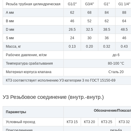
Резьба трубная цилиндрическая
G1/2"
G3/4"
G1"
G1 1/4"
А мм
62
68
84
88
В мм
46
52
62
64
D мм
26.5
32.5
38.5
48.5
S мм
24
30
36
46
Масса, кг
0.13
0.20
0.32
0.43
Рабочее давление, кг/см
до 6
Температура срабатывания
80-100 °С
Материал корпуса клапана
Сталь 20
КТЗ соответствует исполнению УЗ категории 3 по ГОСТ 15150-69
У3 Резьбовое соединение (внутр.-внутр.)
Обозначение/Показа
Параметры
Условный проход
КТЗ 15
КТЗ 20
КТЗ 25
КТЗ 32
Присоединение
резьба