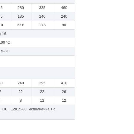
15
280
335
460
35
185
240
240
.0
23.6
38.6
90
о 16
100 °С
ль 20
80
240
295
410
8
22
22
26
8
8
12
12
ГОСТ 12815-80. Исполнение 1 с