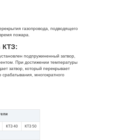
ерекрытия газопровода, подводящего
время пожара.
 КТЗ:
 установлен подпружиненный затвор,
ентом. При достижении температуры
ет затвор, который перекрывает
о срабатывания, многократного
тели
КТЗ 40
КТЗ 50