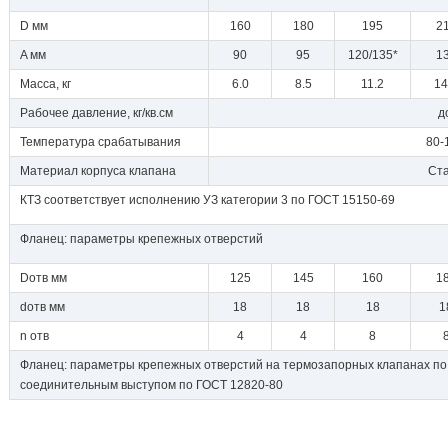
D мм
160
180
195
2
A мм
90
95
120/135*
1
Масса, кг
6.0
8.5
11.2
14
Рабочее давление, кг/кв.см
д
Температура срабатывания
80-
Материал корпуса клапана
Ста
КТЗ соответствует исполнению УЗ категории 3 по ГОСТ 15150-69
Фланец: параметры крепежных отверстий
Dотв мм
125
145
160
1
dотв мм
18
18
18
1
n отв
4
4
8
Фланец: параметры крепежных отверстий на термозапорных клапанах по 
соединительным выступом по ГОСТ 12820-80