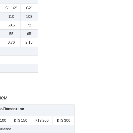
G1 1/2"
G2"
110
108
58.5
72
55
65
0.76
2.15
ием
е/Показатели
 100
КТЗ 150
КТЗ 200
КТЗ 300
нцевое