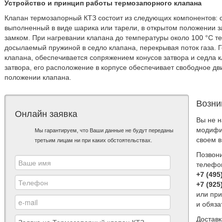
Устройство и принцип работы термозапорного клапана
Клапан термозапорный КТЗ состоит из следующих компонентов: ст
выполненный в виде шарика или тарели, в открытом положении 
замком. При нагревании клапана до температуры около 100 °С т
досылаемый пружиной в седло клапана, перекрывая поток газа. 
клапана, обеспечивается сопряжением конусов затвора и седла к
затвора, его расположение в корпусе обеспечивает свободное дв
положении клапана.
Возни
Онлайн заявка
Вы не 
модифи
Мы гарантируем, что Ваши данные не будут переданы
своем 
третьим лицам ни при каких обстоятельствах.
Позвон
телефо
+7 (495
+7 (925
или при
и обяз
Достав