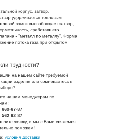
альной корпус, затвор,
затвор удерживается тепловым
епловой замок высвобождает затвор,
Герметичность, сработавшего
лапана - "металл по металлу". Форма
ижение потока газа при открытом
кли трудности?
нашли на нашем сайте требуемой
кации изделия или сомневаетесь в
выборе?
ите нашим менеджерам по
нам:
) 669-67-87
) 562-62-87
шлите заявку, и мы с Вами свяжемся
ательно поможем!
ка:
условия доставки