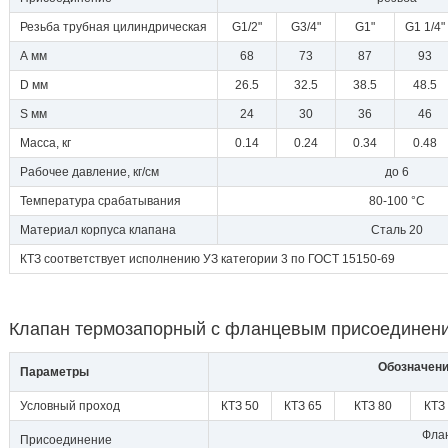
Резьба трубная цилиндрическая
G1/2"
G3/4"
G1"
G1 1/4"
А мм
68
73
87
93
D мм
26.5
32.5
38.5
48.5
S мм
24
30
36
46
Масса, кг
0.14
0.24
0.34
0.48
Рабочее давление, кг/см
до 6
Температура срабатывания
80-100 °С
Материал корпуса клапана
Сталь 20
КТЗ соответствует исполнению УЗ категории 3 по ГОСТ 15150-69
Клапан термозапорный с фланцевым присоединен
Обозначени
Параметры
Условный проход
КТЗ 50
КТЗ 65
КТЗ 80
КТЗ
Фла
Присоединение