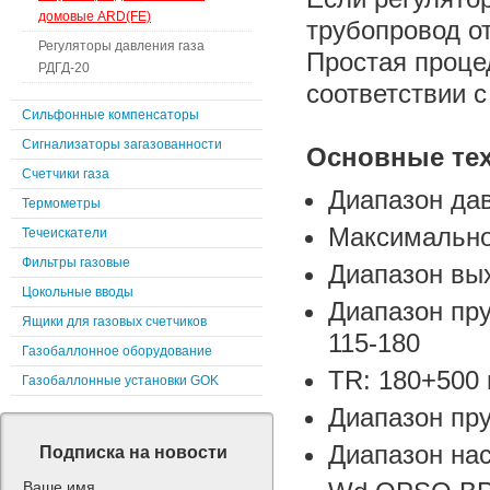
домовые ARD(FE)
трубопровод о
Регуляторы давления газа
Простая проце
РДГД-20
соответствии с
Сильфонные компенсаторы
Сигнализаторы загазованности
Основные тех
Счетчики газа
Диапазон дав
Термометры
Максимально
Течеискатели
Фильтры газовые
Диапазон вы
Цокольные вводы
Диапазон пруж
Ящики для газовых счетчиков
115-180
Газобаллонное оборудование
TR: 180+500 
Газобаллонные установки GOK
Диапазон пру
Диапазон на
Подписка на новости
Ваше имя