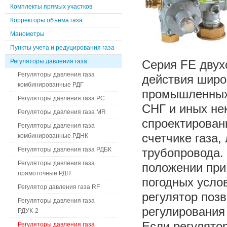
Комплекты прямых участков
Корректоры объема газа
Манометры
Пункты учета и редуцирования газа
Регуляторы давления газа
Cерия FE двух
Регуляторы давления газа
действия широк
комбинированные РДГ
промышленных 
Регуляторы давления газа РС
СНГ и иных не
Регуляторы давления газа MR
спроектирован
Регуляторы давления газа
счетчике газа,
комбинированные РДНК
Регуляторы давления газа РДБК
трубопровода.
Регуляторы давления газа
положении при
прямоточные РДП
погодных усло
Регулятор давления газа RF
регулятор поз
Регуляторы давления газа
регулирования
РДУК-2
Если регулято
Регуляторы давления газа