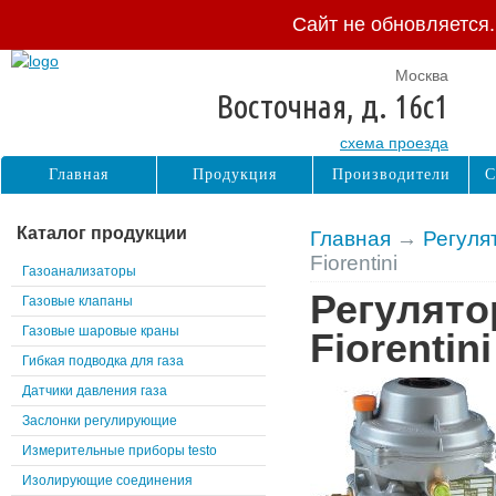
Сайт не обновляется
Москва
Восточная, д. 16с1
схема проезда
Главная
Продукция
Производители
С
Каталог продукции
Главная
→
Регуля
Fiorentini
Газоанализаторы
Регулято
Газовые клапаны
Газовые шаровые краны
Fiorentini
Гибкая подводка для газа
Датчики давления газа
Заслонки регулирующие
Измерительные приборы testo
Изолирующие соединения