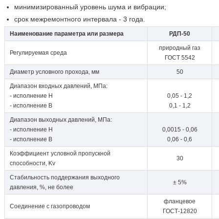
минимизированный уровень шума и вибрации;
срок межремонтного интервала - 3 года.
Наименование параметра или размера
РДП-50
природный газ
Регулируемая среда
ГОСТ 5542
Диаметр условного прохода, мм
50
Диапазон входных давлений, МПа:
- исполнение Н
0,05 - 1,2
- исполнение В
0,1 - 1,2
Диапазон выходных давлений, МПа:
- исполнение Н
0,0015 - 0,06
- исполнение В
0,06 - 0,6
Коэффициент условной пропускной
30
способности, Kv
Стабильность поддержания выходного
± 5%
давления, %, не более
фланцевое
Соединение с газопроводом
ГОСТ-12820