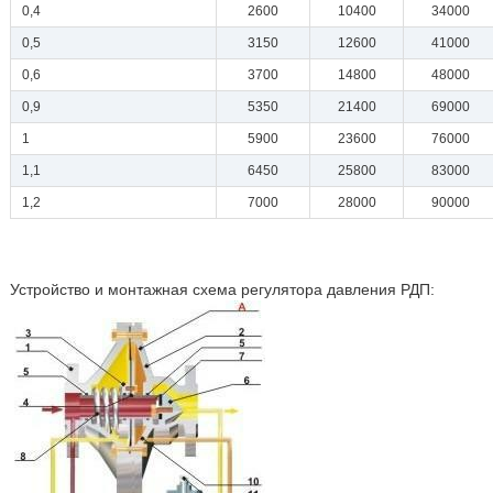
0,4
2600
10400
34000
0,5
3150
12600
41000
0,6
3700
14800
48000
0,9
5350
21400
69000
1
5900
23600
76000
1,1
6450
25800
83000
1,2
7000
28000
90000
Устройство и монтажная схема регулятора давления РДП: