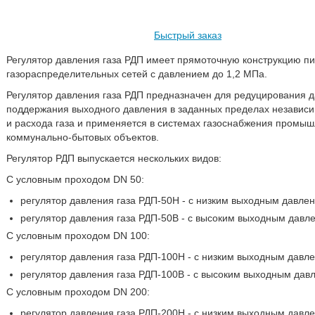
Быстрый заказ
Регулятор давления газа РДП имеет прямоточную конструкцию пи
газораспределительных сетей с давлением до 1,2 МПа.
Регулятор давления газа РДП предназначен для редуцирования д
поддержания выходного давления в заданных пределах независи
и расхода газа и применяется в системах газоснабжения промыш
коммунально-бытовых объектов.
Регулятор РДП выпускается нескольких видов:
С условным проходом DN 50:
регулятор давления газа РДП-50Н - с низким выходным давле
регулятор давления газа РДП-50В - с высоким выходным давл
С условным проходом DN 100:
регулятор давления газа РДП-100Н - с низким выходным давл
регулятор давления газа РДП-100В - с высоким выходным дав
С условным проходом DN 200:
регулятор давления газа РДП-200Н - с низким выходным давл