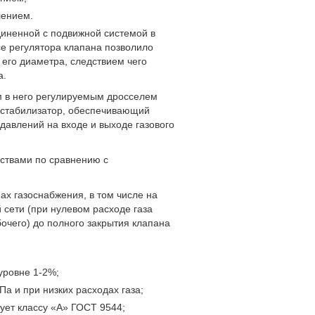
лением.
диненной с подвижной системой в
е регулятора клапана позволило
его диаметра, следствием чего
а.
м в него регулируемым дросселем
з стабилизатор, обеспечивающий
авлений на входе и выходе газового
ствами по сравнению с
ах газоснабжения, в том числе на
 сети (при нулевом расходе газа
очего) до полного закрытия клапана
уровне 1-2%;
а и при низких расходах газа;
ует классу «А» ГОСТ 9544;