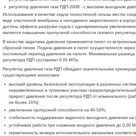
регулятор давления газа РДП-200В - с высоким выходным дав
Использование в качестве седла тонкостенной гильзы жестко сое
виде эластичной мембраны и неподвижно закрепленного в корпус
достичь эффекта разгрузки седла с одновременным увеличением 
является повышение пропускной способности газового регулятор
В качестве задатчика давления применяется пилот со встроенны
сбросной линии. Подача давления в пилот осуществляется чере
постоянный перепад давления на пилоте. Минимальная разница д
регулятора РДП составляет 0,05 МПа.
Регулятор давления газа РДП обладает значительными преимуще
существующими аналогами:
высокий уровень безопасной эксплуатации в различных систем
неразветвленных и тупиковых участках газораспределительной
прирост давления после регулятора РДП от номинального (раб
не более 15%);
увеличение пропускной способности на 40-50%;
стабильность поддержания заданного выходного давления на 
устойчивая работа при снижении входного давления до 0,05 МП
герметичность затвора исполнительного механизма соответств