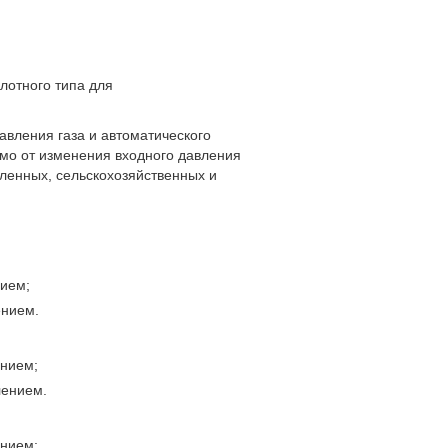
лотного типа для
авления газа и автоматического
мо от изменения входного давления
ленных, сельскохозяйственных и
нием;
ением.
ением;
лением.
ением;