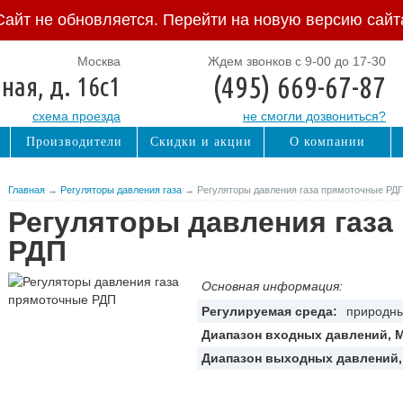
Сайт не обновляется. Перейти на новую версию сайт
Москва
Ждем звонков с 9-00 до 17-30
(495) 669-67-87
ная, д. 16с1
схема проезда
не смогли дозвониться?
Производители
Скидки и акции
О компании
Главная
→
Регуляторы давления газа
→ Регуляторы давления газа прямоточные РД
Регуляторы давления газа
РДП
Основная информация:
Регулируемая среда:
природны
Диапазон входных давлений, 
Диапазон выходных давлений,