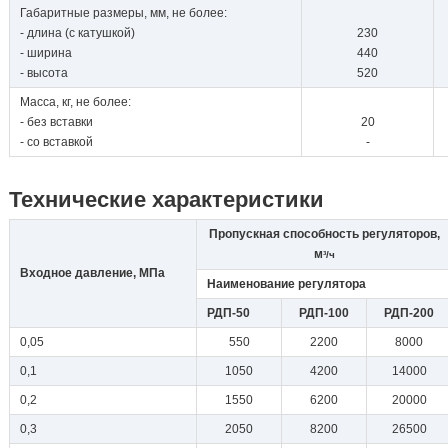
Габаритные размеры, мм, не более:
- длина (с катушкой)
230
- ширина
440
- высота
520
Масса, кг, не более:
- без вставки
20
- со вставкой
-
Технические характеристики
Пропускная способность регуляторов,
м
³/ч
Входное давление, МПа
Наименование регулятора
РДП-50
РДП-100
РДП-200
0,05
550
2200
8000
0,1
1050
4200
14000
0,2
1550
6200
20000
0,3
2050
8200
26500