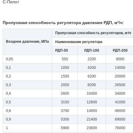
С-Пилот
Пропускная способность регулятора давления РДП, м³/ч:
Пропускная способность регуляторов, м
/ч
³
Входное давление, МПа
Наименование регулятора
РДП-50
РДП-100
РДП-200
0,05
550
2200
8000
0,1
1050
4200
14000
0,2
1550
6200
20000
0,3
2050
8200
26500
0,4
2600
10400
34000
0,5
3150
12600
41000
0,6
3700
14800
48000
0,9
5350
21400
69000
1
5900
23600
76000