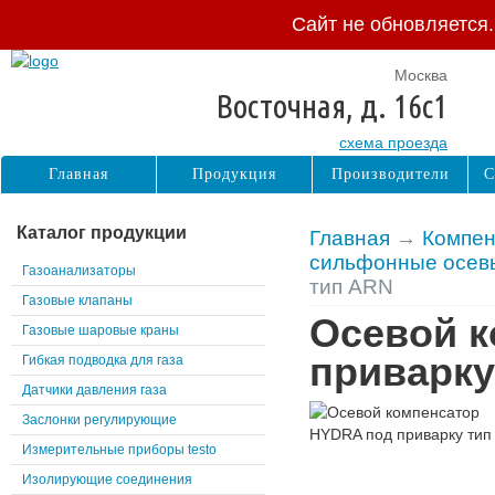
Сайт не обновляется
Москва
Восточная, д. 16с1
схема проезда
Главная
Продукция
Производители
С
Каталог продукции
Главная
→
Компен
сильфонные осе
Газоанализаторы
тип ARN
Газовые клапаны
Осевой 
Газовые шаровые краны
приварку
Гибкая подводка для газа
Датчики давления газа
Заслонки регулирующие
Измерительные приборы testo
Изолирующие соединения