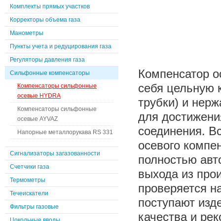
Комплекты прямых участков
Корректоры объема газа
Манометры
Пункты учета и редуцирования газа
Регуляторы давления газа
Компенсатор о
Сильфонные компенсаторы
себя цельную 
Компенсаторы сильфонные
осевые HYDRA
трубки) и нер
Компенсаторы сильфонные
для достижени
осевые AYVAZ
соединения. В
Напорные металлорукава RS 331
осевого компе
Сигнализаторы загазованности
полностью авт
Счетчики газа
выхода из про
Термометры
проверяется н
Течеискатели
поступают изд
Фильтры газовые
качества и ре
Цокольные вводы