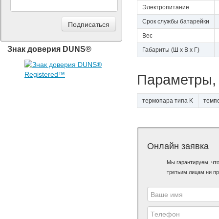
Электропитание
Срок службы батарейки
Вес
Знак доверия DUNS®
Габариты (Ш х В х Г)
Параметры, 
термопара типа K
темп
Онлайн заявка
Мы гарантируем, чт
третьим лицам ни пр