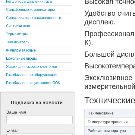
Высокая точно
Регуляторы давления газа
Сильфонные компенсаторы
Удобство счит
Сигнализаторы загазованности
дисплею.
Счетчики газа
Профессионал
Термометры
К).
Течеискатели
Фильтры газовые
Большой диспл
Цокольные вводы
Высокотемпера
Ящики для газовых счетчиков
Газобаллонное оборудование
Эксклюзивное 
Газобаллонные установки GOK
измерительной
Технические
Подписка на новости
Ваше имя
Наименование
Температура хранения
E-mail
Рабочая температура