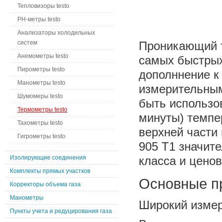
Тепловизоры testo
PH-метры testo
Анализаторы холодильных
систем
Проникающий т
Анемометры testo
самых быстрых
Пирометры testo
дополннение к
Манометры testo
измерительным
Шумомеры testo
быть использо
Термометры testo
минуты) темпе
Тахометры testo
верхней части
Гигрометры testo
905 T1 значит
Изолирующие соединения
класса и ценов
Комплекты прямых участков
Основные пр
Корректоры объема газа
Манометры
Широкий измер
Пункты учета и редуцирования газа