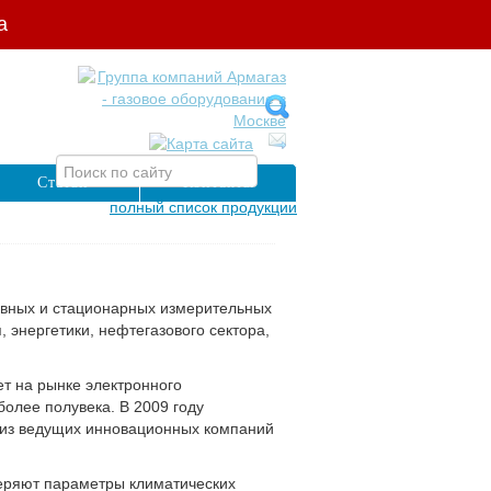
а
Статьи
Контакты
полный список продукции
ивных и стационарных измерительных
 энергетики, нефтегазового сектора,
т на рынке электронного
олее полувека. В 2009 году
 из ведущих инновационных компаний
еряют параметры климатических