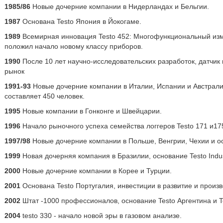
1985/86
Новые дочерние компании в Нидерландах и Бельгии.
1987
Основана Testo Япония в Йокогаме.
1989
Всемирная инновация Testo 452: Многофункциональный из
положил начало новому классу приборов.
1990
После 10 лет научно-исследовательских разработок, датчик в
рынок
1991-93
Новые дочерние компании в Италии, Испании и Австрали
составляет 450 человек.
1995
Новые компании в Гонконге и Швейцарии.
1996
Начало рыночного успеха семейства логгеров Testo 171 и17
1997/98
Новые дочерние компании в Польше, Венгрии, Чехии и ос
1999
Новая дочерняя компания в Бразилии, основание Testo Indust
2000
Новые дочерние компании в Корее и Турции.
2001
Основана Testo Португалия, инвестиции в развитие и произв
2002
Штат -1000 профессионалов, основание Testo Аргентина и T
2004
testo 330 - начало новой эры в газовом анализе.