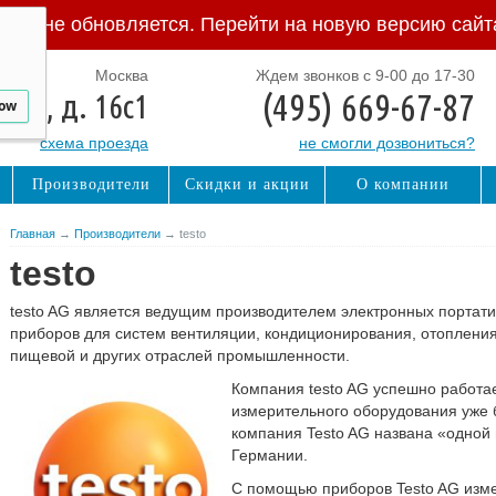
Сайт не обновляется. Перейти на новую версию сайт
Москва
Ждем звонков с 9-00 до 17-30
(495) 669-67-87
ная, д. 16с1
low
схема проезда
не смогли дозвониться?
Производители
Скидки и акции
О компании
Главная
→
Производители
→ testo
testo
testo AG является ведущим производителем электронных портат
приборов для систем вентиляции, кондиционирования, отопления,
пищевой и других отраслей промышленности.
Компания testo AG успешно работае
измерительного оборудования уже б
компания Testo AG названа «одной
Германии.
С помощью приборов Testo AG изм