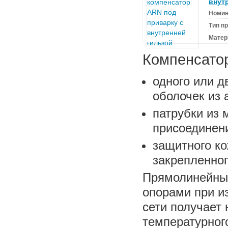
внут
Номин
Тип п
Матер
Компенсатор
одного или д
оболочек из
патрубки из 
присоединени
защитного ко
закрепленног
Прямолинейны
опорами при и
сети получает
температурног