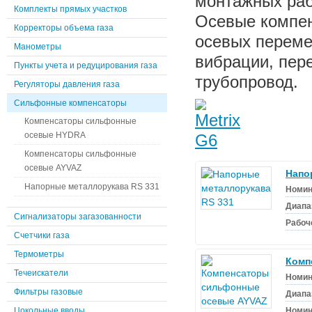
монтажных раб
Комплекты прямых участков
Осевые компен
Корректоры объема газа
осевых переме
Манометры
вибрации, пер
Пункты учета и редуцирования газа
трубопровод.
Регуляторы давления газа
Сильфонные компенсаторы
Компенсаторы сильфонные
осевые HYDRA
Компенсаторы сильфонные
осевые AYVAZ
Напо
Напорные металлорукава RS 331
Номин
Диапа
Сигнализаторы загазованности
Рабоч
Счетчики газа
Термометры
Комп
Течеискатели
Номин
Фильтры газовые
Диапа
Цокольные вводы
Номин