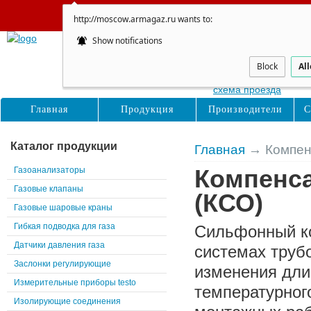
Сайт не обновляется
http://moscow.armagaz.ru wants to:
Show notifications
Москва
Восточная, д. 16с1
Block
Al
схема проезда
Главная
Продукция
Производители
С
Каталог продукции
Главная
→ Компен
Газоанализаторы
Компенс
Газовые клапаны
(КСО)
Газовые шаровые краны
Гибкая подводка для газа
Сильфонный ко
Датчики давления газа
системах труб
Заслонки регулирующие
изменения дли
Измерительные приборы testo
температурног
Изолирующие соединения