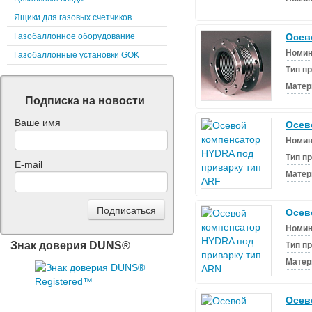
Ящики для газовых счетчиков
Газобаллонное оборудование
Осев
Номин
Газобаллонные установки GOK
Тип п
Матер
Подписка на новости
Ваше имя
Осев
Номин
Тип п
E-mail
Матер
Осев
Номин
Знак доверия DUNS®
Тип п
Матер
Осев