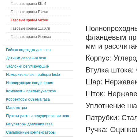
Газовые краны КШИ
Газовые краны Efawa
Газовые краны Vexve
Полнопроходны
Газовые краны 11с67п
фланцевым при
Газовые краны Germax
мм и рассчита
Гибкая подводка для газа
Корпус: Углеро
Датчики давления газа
Заслонки регулирующие
Втулка штока:
Измерительные приборы testo
Шар: Нержавею
Изолирующие соединения
Комплекты прямых участков
Шток: Нержаве
Корректоры объема газа
Уплотнение ша
Манометры
Патрубки: Ста
Пункты учета и редуцирования газа
Регуляторы давления газа
Ручка: Оцинко
Сильфонные компенсаторы