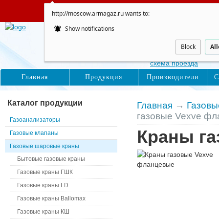
Сайт не обновляется
http://moscow.armagaz.ru wants to:
Show notifications
Москва
Восточная, д. 16с1
Block
Al
схема проезда
Главная
Продукция
Производители
С
Каталог продукции
Главная
→
Газовы
газовые Vexve ф
Газоанализаторы
Краны га
Газовые клапаны
Газовые шаровые краны
Бытовые газовые краны
Газовые краны ГШК
Газовые краны LD
Газовые краны Ballomax
Газовые краны КШ