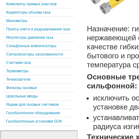
Комплекты прямых участков
Корректоры объема газа
Манометры
Назначение: г
Пункты учета и редуцирования газа
нержавеющей с
Регуляторы давления газа
качестве гибки
Сильфонные компенсаторы
бытового и пр
Сигнализаторы загазованности
Счетчики газа
температура с
Термометры
Основные тре
Течеискатели
сильфонной:
Фильтры газовые
исключить ос
Цокольные вводы
Ящики для газовых счетчиков
установке дв
Газобаллонное оборудование
устанавлива
Газобаллонные установки GOK
радиуса изги
Технические 