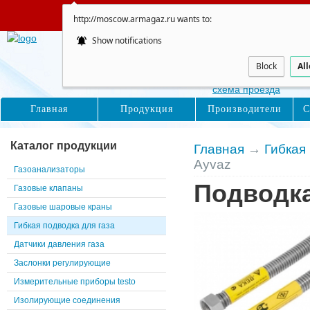
Сайт не обновляется
http://moscow.armagaz.ru wants to:
Show notifications
Москва
Восточная, д. 16с1
Block
Al
схема проезда
Главная
Продукция
Производители
С
Каталог продукции
Главная
→
Гибкая
Ayvaz
Газоанализаторы
Подводка
Газовые клапаны
Газовые шаровые краны
Гибкая подводка для газа
Датчики давления газа
Заслонки регулирующие
Измерительные приборы testo
Изолирующие соединения