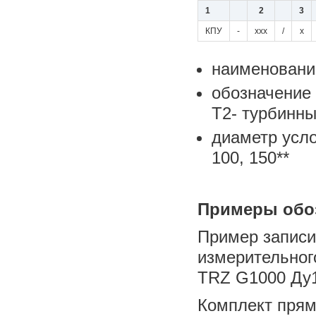
1
2
3
КПУ
-
xxx
/
x
наименовани
обозначение 
Т2- турбинны
диаметр усло
100, 150**
Примеры обоз
Пример записи
измерительног
TRZ G1000 Ду1
Комплект прям