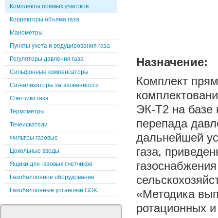
Комплекты прямых участков
Корректоры объема газа
Манометры
Пункты учета и редуцирования газа
Регуляторы давления газа
Назначение:
Сильфонные компенсаторы
Комплект прям
Сигнализаторы загазованности
комплектовани
Счетчики газа
ЭК-Т2 на базе
Термометры
перепада давл
Течеискатели
дальнейшей ус
Фильтры газовые
газа, приведен
Цокольные вводы
газоснабжения
Ящики для газовых счетчиков
сельскохозяйс
Газобаллонное оборудование
Газобаллонные установки GOK
«Методика вып
ротационных и