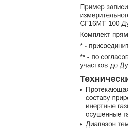
Пример записи
измерительног
СГ16МТ-100 Ду
Комплект прям
* - присоедин
** - по согла
участков до Д
Техническ
Протекающая
составу прир
инертные газ
осушенные г
Диапазон те