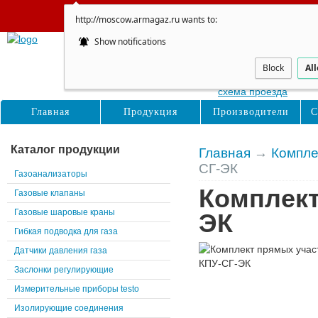
Сайт не обновляется
http://moscow.armagaz.ru wants to:
Show notifications
Москва
Восточная, д. 16с1
Block
Al
схема проезда
Главная
Продукция
Производители
С
Каталог продукции
Главная
→
Компле
СГ-ЭК
Газоанализаторы
Комплект
Газовые клапаны
Газовые шаровые краны
ЭК
Гибкая подводка для газа
Датчики давления газа
Заслонки регулирующие
Измерительные приборы testo
Изолирующие соединения