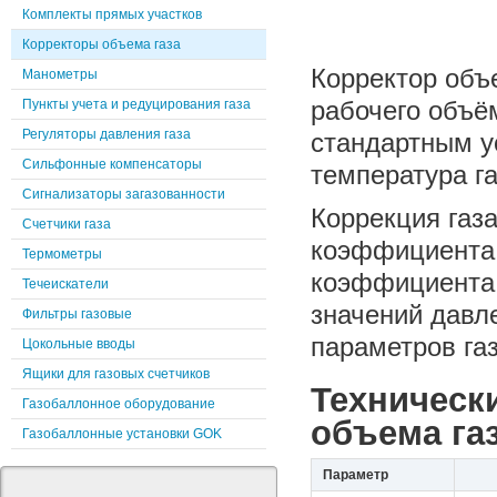
Комплекты прямых участков
Корректоры объема газа
Корректор объ
Манометры
рабочего объём
Пункты учета и редуцирования газа
Регуляторы давления газа
стандартным ус
Сильфонные компенсаторы
температура га
Сигнализаторы загазованности
Коррекция газ
Счетчики газа
коэффициента 
Термометры
коэффициента 
Течеискатели
значений давл
Фильтры газовые
параметров газ
Цокольные вводы
Ящики для газовых счетчиков
Техническ
Газобаллонное оборудование
объема газ
Газобаллонные установки GOK
Параметр