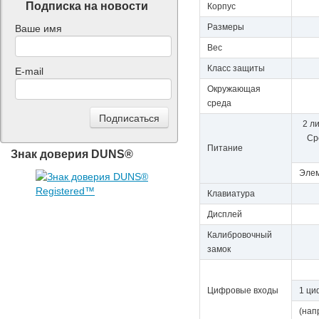
Подписка на новости
Корпус
Размеры
Ваше имя
Вес
Класс защиты
E-mail
Окружающая
среда
2 л
Ср
Питание
Знак доверия DUNS®
Элем
Клавиатура
Дисплей
Калибровочный
замок
Цифровые входы
1 ци
(нап