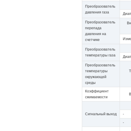
Преобразователь
давления газа
Диап
Преобразователь
Вн
перепада
давления на
Изме
счетчике
Преобразователь
температуры газа
Диап
Преобразователь
температуры
Т
окружающей
среды
Коэффициент
В
сжимаемости
Сигнальный выход
- вы
- в