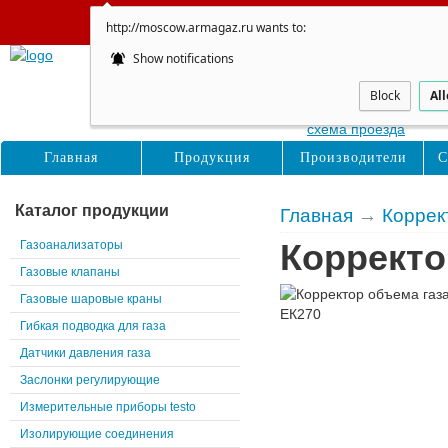
Сайт не обновляется
http://moscow.armagaz.ru wants to:
Show notifications
Москва
Восточная, д. 16с1
Block
Al
схема проезда
Главная
Продукция
Производители
С
Каталог продукции
Главная
→
Коррек
Газоанализаторы
Корректо
Газовые клапаны
Газовые шаровые краны
Гибкая подводка для газа
Датчики давления газа
Заслонки регулирующие
Измерительные приборы testo
Изолирующие соединения