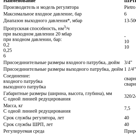
Наименование
ШР
Производитель и модель регулятора
Pietro
Максимальное входное давление, бар
6
Диапазон выходного давления*, мбар
13-50
3
Пропускная способность, нм
/ч
при выходном давлении 20 мбар
-
при входном давлении, бар:
10
0,2
10
0,25
6
Присоединительные размеры входного патрубка, дюйм
3/4"
Присоединительные размеры выходного патрубка, дюйм
1
1/4"
Соединение:
сварн
входного патрубка
сварн
выходного патрубка
Габаритные размеры (ширина, высота, глубина), мм
320/2
С одной линией редуцирования
Масса, кг
7,5
С одной линией редуцирования
Срок службы регулятора, лет
40
Срок службы ШРП, лет
40
Регулируемая среда
Прир