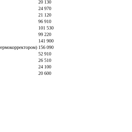
20 130
24 970
21 120
96 910
101 530
99 220
141 900
термокорректором)
156 090
52 910
26 510
24 100
20 600