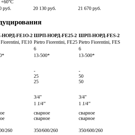
 +60°С
0 руб.
20 130 руб.
21 670 руб.
дуцирования
П
-
НОРД
-FE1O-2
ШРП
-
НОРД
-
FЕ
25-2
ШРП
-
НОРД
-FES-2
 Fiorentini, FE10
Pietro Fiorentini, FE25
Pietro Fiorentini, FES
6
6
0*
13-500*
13-500*
-
-
25
50
25
50
3/4"
3/4"
1
1/4"
1
1/4"
ое
сварное
сварное
ое
сварное
сварное
00/260
350/600/260
350/600/260