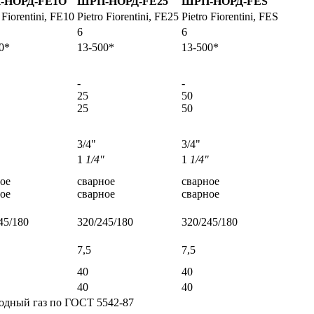
П
-
НОРД
-FE1O
ШРП
-
НОРД
-
FЕ
25
ШРП
-
НОРД
-FES
 Fiorentini, FE10
Pietro Fiorentini, FE25
Pietro Fiorentini, FES
6
6
0*
13-500*
13-500*
-
-
25
50
25
50
3/4"
3/4"
1
1/4"
1
1/4"
ое
сварное
сварное
ое
сварное
сварное
45/180
320/245/180
320/245/180
7,5
7,5
40
40
40
40
одный газ по ГОСТ 5542-87