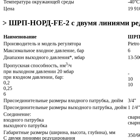
Температура окружающей среды
-40°С
Цена
19 91
> ШРП-НОРД-FE-2 с двумя линиями ре
Наименование
ШР
Производитель и модель регулятора
Pietro
Максимальное входное давление, бар
6
Диапазон выходного давления*, мбар
13-50
3
Пропускная способность, нм
/ч
при выходном давлении 20 мбар
-
при входном давлении, бар:
10
0,2
10
0,25
6
Присоединительные размеры входного патрубка, дюйм
3/4"
Присоединительные размеры выходного патрубка, дюйм
1
1/4"
Соединение:
сварн
входного патрубка
сварн
выходного патрубка
Габаритные размеры (ширина, высота, глубина), мм
350/6
С двумя линиями редуцирования