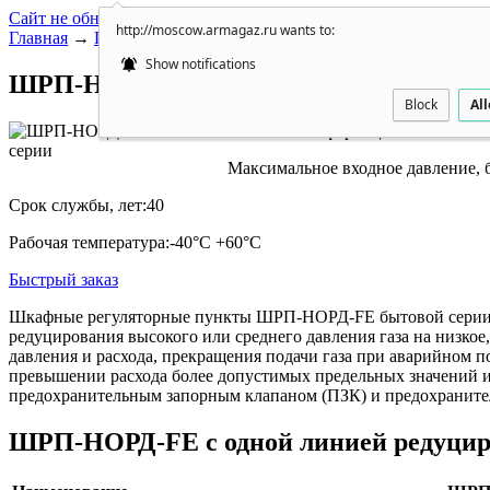
Сайт не обновляется. Перейти на новую версию сайта
http://moscow.armagaz.ru wants to:
Главная
→
Пункты учета и редуцирования газа
→ ШРП-НОРД б
Show notifications
ШРП-НОРД бытовой серии
Block
Al
Основная информация:
Максимальное входное давление, б
Срок службы, лет:
40
Рабочая температура:
-40°С +60°С
Быстрый заказ
Шкафные регуляторные пункты ШРП-НОРД-FE бытовой серии с од
редуцирования высокого или среднего давления газа на низкое
давления и расхода, прекращения подачи газа при аварийном
превышении расхода более допустимых предельных значений 
предохранительным запорным клапаном (ПЗК) и предохранит
ШРП-НОРД-FE с одной линией редуци