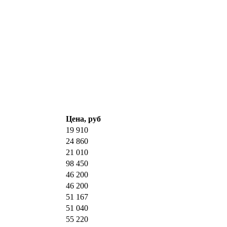
Цена, руб
19 910
24 860
21 010
98 450
46 200
46 200
51 167
51 040
55 220