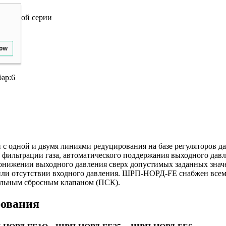
ытовой серии
low
ар:
6
ной и двумя линиями редуцирования на базе регуляторов давлен
, фильтрации газа, автоматического поддержания выходного дав
 понижении выходного давления сверх допустимых заданных зна
или отсутствии входного давления. ШРП-НОРД-FE снабжен все
ельным сбросным клапаном (ПСК).
рования