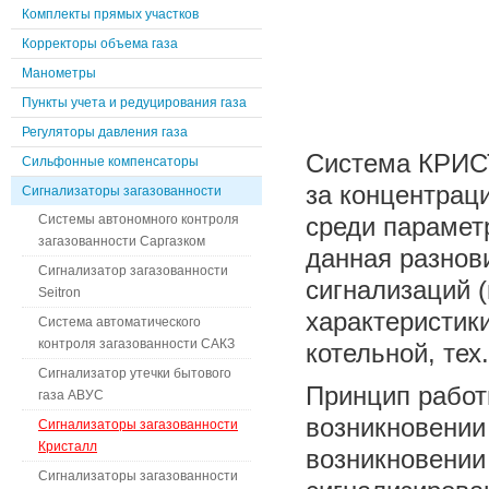
Комплекты прямых участков
Корректоры объема газа
Манометры
Пункты учета и редуцирования газа
Регуляторы давления газа
Система КРИСТ
Сильфонные компенсаторы
за концентраци
Сигнализаторы загазованности
Системы автономного контроля
среди парамет
загазованности Саргазком
данная разнов
Сигнализатор загазованности
сигнализаций 
Seitron
характеристик
Система автоматического
контроля загазованности САКЗ
котельной, тех
Сигнализатор утечки бытового
Принцип работ
газа АВУС
возникновении
Сигнализаторы загазованности
Кристалл
возникновении
Сигнализаторы загазованности