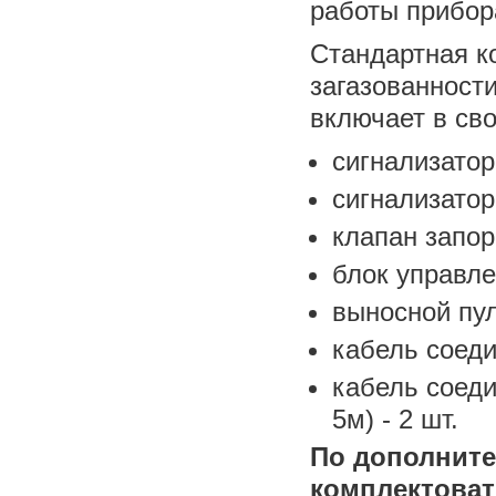
работы прибора
Стандартная к
загазованност
включает в св
сигнализатор
сигнализатор
клапан запо
блок управле
выносной пул
кабель соеди
кабель соеди
5м) - 2 шт.
По дополните
комплектова