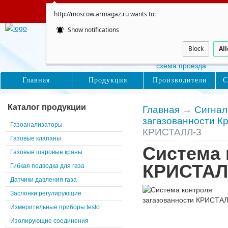
Сайт не обновляется
http://moscow.armagaz.ru wants to:
Show notifications
Москва
Восточная, д. 16с1
Block
Al
схема проезда
Главная
Продукция
Производители
С
Каталог продукции
Главная
→
Сигнал
загазованности К
Газоанализаторы
КРИСТАЛЛ-3
Газовые клапаны
Система 
Газовые шаровые краны
КРИСТАЛ
Гибкая подводка для газа
Датчики давления газа
Заслонки регулирующие
Измерительные приборы testo
Изолирующие соединения