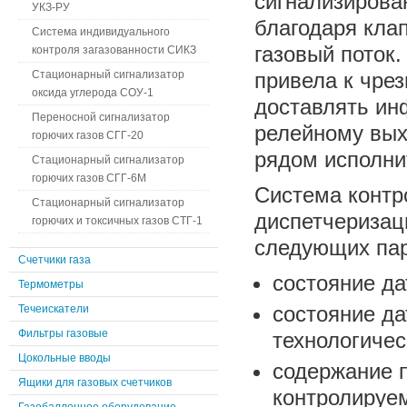
сигнализирова
УКЗ-РУ
благодаря кла
Система индивидуального
газовый поток.
контроля загазованности СИКЗ
Стационарный сигнализатор
привела к чре
оксида углерода СОУ-1
доставлять ин
Переносной сигнализатор
релейному вых
горючих газов СГГ-20
рядом исполни
Стационарный сигнализатор
горючих газов СГГ-6М
Система контр
Стационарный сигнализатор
диспетчеризац
горючих и токсичных газов СТГ-1
следующих па
Счетчики газа
состояние да
Термометры
состояние д
Течеискатели
Фильтры газовые
технологичес
Цокольные вводы
содержание п
Ящики для газовых счетчиков
контролируе