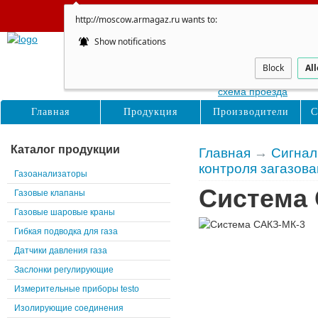
Сайт не обновляется
http://moscow.armagaz.ru wants to:
Show notifications
Москва
Восточная, д. 16с1
Block
Al
схема проезда
Главная
Продукция
Производители
С
Каталог продукции
Главная
→
Сигнал
контроля загазов
Газоанализаторы
Система 
Газовые клапаны
Газовые шаровые краны
Гибкая подводка для газа
Датчики давления газа
Заслонки регулирующие
Измерительные приборы testo
Изолирующие соединения