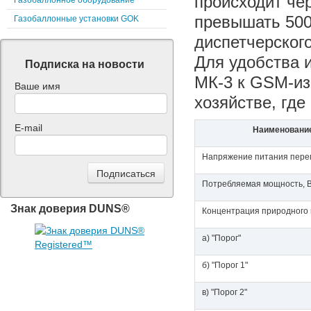
происходит чер
Газобаллонное оборудование
превышать 500
Газобаллонные установки GOK
диспетчерского
Для удобства 
Подписка на новости
МК-3 к GSM-из
Ваше имя
хозяйстве, гд
E-mail
Наименование
Напряжение питания переме
Потребляемая мощность, В
Знак доверия DUNS®
Концентрация природного 
а) "Порог"
б) "Порог 1"
в) "Порог 2"