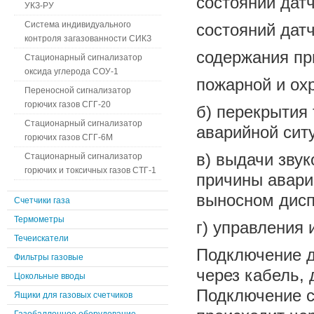
состояний дат
УКЗ-РУ
Система индивидуального
состояний дат
контроля загазованности СИКЗ
содержания при
Стационарный сигнализатор
оксида углерода СОУ-1
пожарной и ох
Переносной сигнализатор
горючих газов СГГ-20
б) перекрытия
Стационарный сигнализатор
аварийной сит
горючих газов СГГ-6М
в) выдачи зву
Стационарный сигнализатор
горючих и токсичных газов СТГ-1
причины авари
выносном дисп
Счетчики газа
Термометры
г) управления
Течеискатели
Подключение д
Фильтры газовые
через кабель, 
Цокольные вводы
Подключение с
Ящики для газовых счетчиков