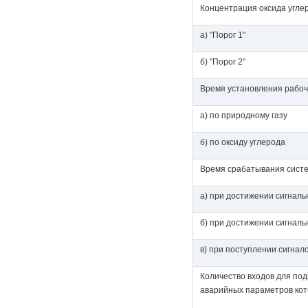
Концентрация оксида углер
а) "Порог 1"
б) "Порог 2"
Время установления рабоч
а) по природному газу
б) по оксиду углерода
Время срабатывания систе
а) при достижении сигналь
б) при достижении сигналь
в) при поступлении сигнал
Количество входов для по
аварийных параметров кот