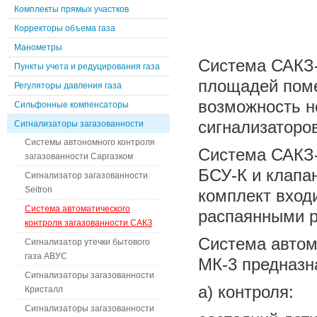
Комплекты прямых участков
Корректоры объема газа
Манометры
Система САКЗ-
Пункты учета и редуцирования газа
площадей поме
Регуляторы давления газа
возможность н
Сильфонные компенсаторы
сигнализаторов
Сигнализаторы загазованности
Системы автономного контроля
Система САКЗ-
загазованности Саргазком
БСУ-К и клапа
Сигнализатор загазованности
Seitron
комплект вход
Система автоматического
распаянными 
контроля загазованности САКЗ
Система автом
Сигнализатор утечки бытового
газа АВУС
МК-3 предназн
Сигнализаторы загазованности
а) контроля:
Кристалл
Сигнализаторы загазованности