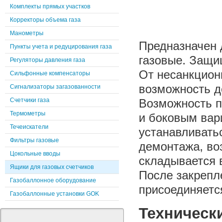
Комплекты прямых участков
Корректоры объема газа
Манометры
Предназначен 
Пункты учета и редуцирования газа
газовые. Защищ
Регуляторы давления газа
От несанкцион
Сильфонные компенсаторы
возможность д
Сигнализаторы загазованности
Счетчики газа
Возможность п
Термометры
и боковым вар
Течеискатели
устанавливать
Фильтры газовые
демонтажа, во
Цокольные вводы
складывается 
Ящики для газовых счетчиков
После закрепл
Газобаллонное оборудование
присоединяетс
Газобаллонные установки GOK
Техническ