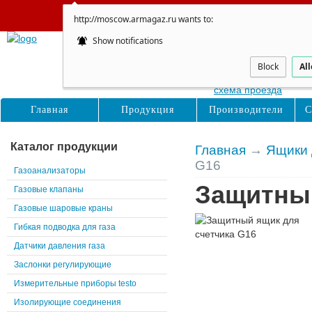
Сайт не обновляется
http://moscow.armagaz.ru wants to:
Show notifications
Москва
Восточная, д. 16с1
Block
Al
схема проезда
Главная
Продукция
Производители
С
Каталог продукции
Главная
→
Ящики 
G16
Газоанализаторы
Защитный
Газовые клапаны
Газовые шаровые краны
Гибкая подводка для газа
Датчики давления газа
Заслонки регулирующие
Измерительные приборы testo
Изолирующие соединения