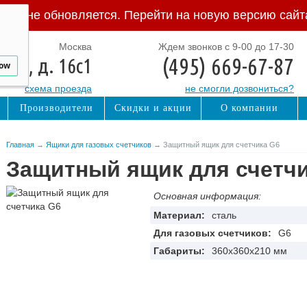
Сайт не обновляется. Перейти на новую версию сайт
Москва
Ждем звонков с 9-00 до 17-30
(495) 669-67-87
ная, д. 16с1
low
схема проезда
не смогли дозвониться?
Производители
Скидки и акции
О компании
Главная
→
Ящики для газовых счетчиков
→ Защитный ящик для счетчика G6
Защитный ящик для счетчи
Основная информация:
Материал:
сталь
Для газовых счетчиков:
G6
Габариты:
360x360x210 мм