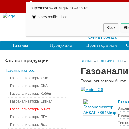
Сайт не обновляется
http://moscow.armagaz.ru wants to:
Show notifications
Москва
Восточная, д. 16с1
Block
Al
схема проезда
Главная
Продукция
Производители
С
Каталог продукции
Главная
→
Газоанализаторы
→ Г
Газоанали
Газоанализаторы
Газоанализаторы testo
Газоанализаторы Анкат
Газоанализаторы ОКА
Газоанализаторы Хоббит
Газоанализаторы Сигнал
Газо
Анали
Газоанализаторы Анкат
Принц
Газоанализаторы ПГА
Тип г
Газоанализаторы Эсса