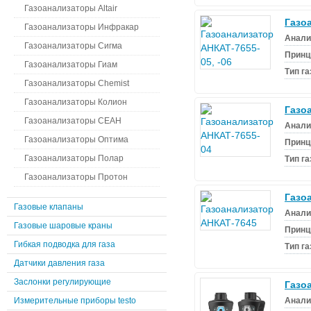
Газоанализаторы Altair
Газо
Газоанализаторы Инфракар
Анали
Газоанализаторы Сигма
Принц
Газоанализаторы Гиам
Тип г
Газоанализаторы Chemist
Газоанализаторы Колион
Газо
Газоанализаторы СЕАН
Анали
Газоанализаторы Оптима
Принц
Газоанализаторы Полар
Тип г
Газоанализаторы Протон
Газо
Газовые клапаны
Анали
Газовые шаровые краны
Принц
Гибкая подводка для газа
Тип г
Датчики давления газа
Заслонки регулирующие
Газо
Измерительные приборы testo
Анали