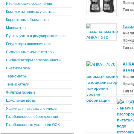
Принц
Изолирующие соединения
Тип г
Комплекты прямых участков
Корректоры объема газа
Газо
Манометры
Анали
Пункты учета и редуцирования газа
Принц
Регуляторы давления газа
Тип г
Сильфонные компенсаторы
Сигнализаторы загазованности
АНКА
Счетчики газа
изме
Термометры
Анали
Принц
Течеискатели
Тип г
Фильтры газовые
Цокольные вводы
Ящики для газовых счетчиков
Газобаллонное оборудование
Газобаллонные установки GOK