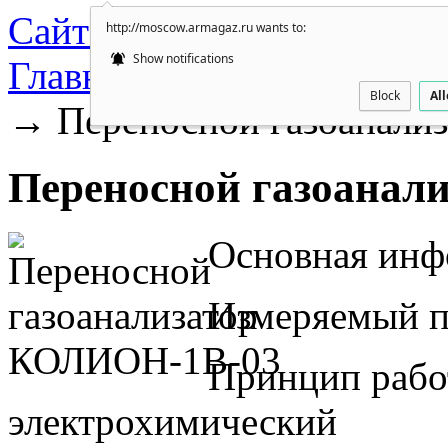
Сайт не обновляется. Пер
http://moscow.armagaz.ru wants to:
Show notifications
Главная
→
Газоанализато
Block
Al
→ Переносной газоанали
Переносной газоанал
Основная инф
Измеряемый п
Принцип рабо
электрохимический