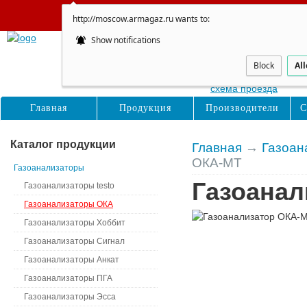
Сайт не обновляется
http://moscow.armagaz.ru wants to:
Show notifications
Москва
Восточная, д. 16с1
Block
Al
схема проезда
Главная
Продукция
Производители
С
Каталог продукции
Главная
→
Газоан
ОКА-МТ
Газоанализаторы
Газоанал
Газоанализаторы testo
Газоанализаторы ОКА
Газоанализаторы Хоббит
Газоанализаторы Сигнал
Газоанализаторы Анкат
Газоанализаторы ПГА
Газоанализаторы Эсса