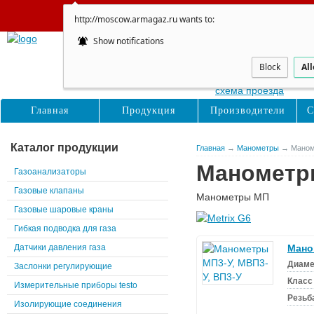
Сайт не обновляется
http://moscow.armagaz.ru wants to:
Show notifications
Москва
Восточная, д. 16с1
Block
Al
схема проезда
Главная
Продукция
Производители
С
Каталог продукции
Главная
→
Манометры
→ Маном
Манометр
Газоанализаторы
Газовые клапаны
Манометры МП
Газовые шаровые краны
Гибкая подводка для газа
Датчики давления газа
Мано
Диаме
Заслонки регулирующие
Класс
Измерительные приборы testo
Резьб
Изолирующие соединения