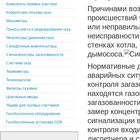
Комплекты прямых участков
Причинами воз
Корректоры объема газа
происшествий 
Манометры
или неправиль
Пункты учета и редуцирования газа
неисправности 
Регуляторы давления газа
стенках котла,
Сильфонные компенсаторы
дымососа.
Сигнализаторы загазованности
Счетчики газа
Нормативные д
Термометры
аварийных сит
Течеискатели
контроля зага
Фильтры газовые
находятся газ
Цокольные вводы
загазованности
Ящики для газовых счетчиков
замер концент
Газобаллонное оборудование
сигнализации 
Газобаллонные установки GOK
контроля входи
диспетчера и 