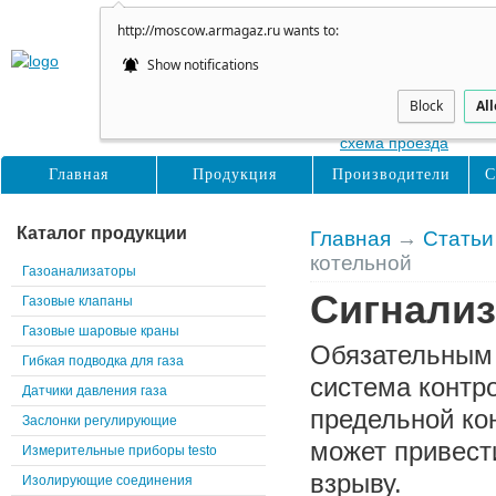
http://moscow.armagaz.ru wants to:
Show notifications
Москва
Нижние Поля, д31, с2
Block
Al
схема проезда
Главная
Продукция
Производители
С
Каталог продукции
Главная
→
Статьи
котельной
Газоанализаторы
Сигнализ
Газовые клапаны
Газовые шаровые краны
Обязательным 
Гибкая подводка для газа
система контр
Датчики давления газа
предельной ко
Заслонки регулирующие
может привест
Измерительные приборы testo
взрыву.
Изолирующие соединения