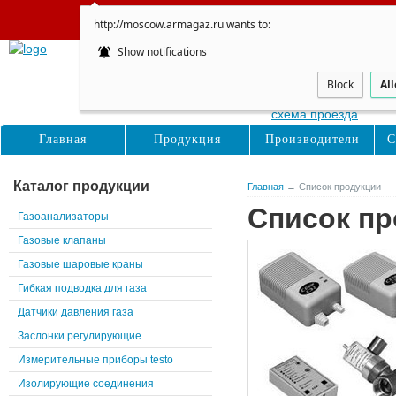
Сайт не обновляется
http://moscow.armagaz.ru wants to:
Show notifications
Москва
Восточная, д. 16с1
Block
Al
схема проезда
Главная
Продукция
Производители
С
Каталог продукции
Главная
→ Список продукции
Список пр
Газоанализаторы
Газовые клапаны
Газовые шаровые краны
Гибкая подводка для газа
Датчики давления газа
Заслонки регулирующие
Измерительные приборы testo
Изолирующие соединения