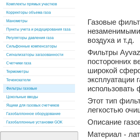
Комплекты прямых участков
Корректоры объема газа
Газовые фильт
Манометры
незаменимыми в
Пункты учета и редуцирования газа
Регуляторы давления газа
воздуха и т.д.
Сильфонные компенсаторы
Фильтры Ayvaz
Сигнализаторы загазованности
посторонних в
Счетчики газа
широкой сферо
Термометры
эксплуатации 
Течеискатели
использовать 
Фильтры газовые
Цокольные вводы
Этот тип фильт
Ящики для газовых счетчиков
легкостью очи
Газобаллонное оборудование
Описание газо
Газобаллонные установки GOK
Материал - ла