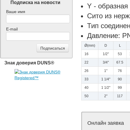
Подписка на новости
Y - образная
Ваше имя
Сито из нер
Тип соединен
E-mail
Давление: P
Ǿ(mm)
D
L
16
1/2"
53
Знак доверия DUNS®
22
3/4"
67.5
26
1"
76
33
1 1/4"
90
40
1 1/2"
99
50
2"
117
Онлайн заявка