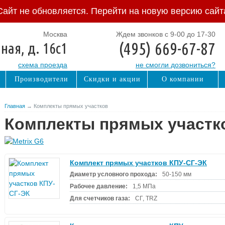
Сайт не обновляется. Перейти на новую версию сайт
Москва
Ждем звонков с 9-00 до 17-30
(495) 669-67-87
ная, д. 16с1
схема проезда
не смогли дозвониться?
Производители
Скидки и акции
О компании
Главная
→ Комплекты прямых учаcтков
Комплекты прямых учаcтк
Комплект прямых участков КПУ-СГ-ЭК
Диаметр условного прохода:
50-150 мм
Рабочее давление:
1,5 МПа
Для счетчиков газа:
СГ, TRZ