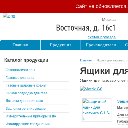
Сайт не обновляется
Москва
Восточная, д. 16с1
схема проезда
Главная
Продукция
Производители
С
Каталог продукции
Главная
→ Ящики для газовых с
Ящики для
Газоанализаторы
Газовые клапаны
Ящики для газовых счетч
Газовые шаровые краны
Гибкая подводка для газа
Датчики давления газа
Защи
Матер
Заслонки регулирующие
Для г
Измерительные приборы testo
Габар
Изолирующие соединения