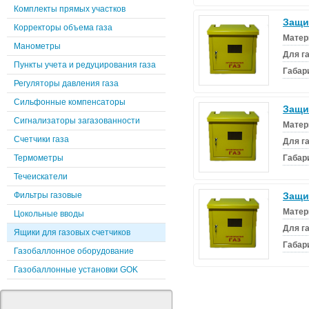
Комплекты прямых участков
Защи
Корректоры объема газа
Матер
Манометры
Для г
Пункты учета и редуцирования газа
Габар
Регуляторы давления газа
Сильфонные компенсаторы
Защи
Сигнализаторы загазованности
Матер
Счетчики газа
Для г
Термометры
Габар
Течеискатели
Фильтры газовые
Защи
Матер
Цокольные вводы
Для г
Ящики для газовых счетчиков
Габар
Газобаллонное оборудование
Газобаллонные установки GOK