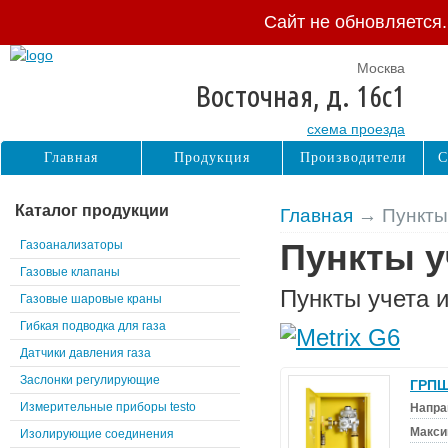
Сайт не обновляется
Москва
Восточная, д. 16с1
схема проезда
Главная
Продукция
Производители
С
Каталог продукции
Главная
→ Пункты 
Газоанализаторы
Пункты у
Газовые клапаны
Пункты учета 
Газовые шаровые краны
Гибкая подводка для газа
Датчики давления газа
Заслонки регулирующие
ГРПШ
Измерительные приборы testo
Напра
Макси
Изолирующие соединения