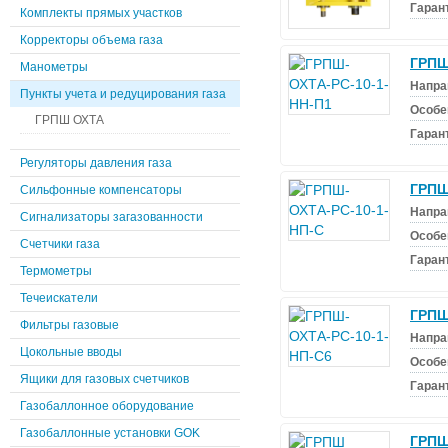
Гаран
Комплекты прямых участков
Корректоры объема газа
ГРПШ
Манометры
Напра
Пункты учета и редуцирования газа
Особе
ГРПШ ОХТА
Гаран
Регуляторы давления газа
ГРПШ
Сильфонные компенсаторы
Напра
Сигнализаторы загазованности
Особе
Счетчики газа
Гаран
Термометры
Течеискатели
ГРПШ
Фильтры газовые
Напра
Цокольные вводы
Особе
Ящики для газовых счетчиков
Гаран
Газобаллонное оборудование
Газобаллонные установки GOK
ГРПШ