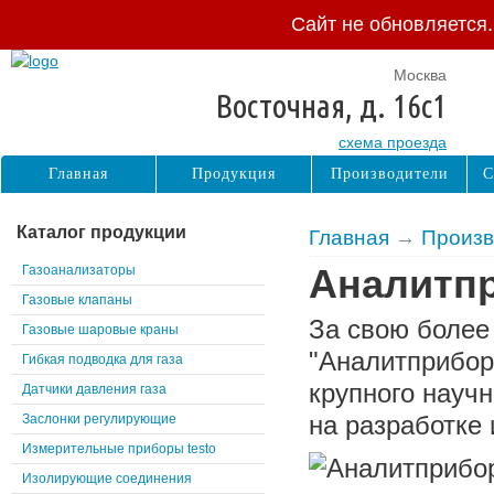
Сайт не обновляется
Москва
Восточная, д. 16с1
схема проезда
Главная
Продукция
Производители
С
Каталог продукции
Главная
→
Произв
Газоанализаторы
Аналитп
Газовые клапаны
За свою более
Газовые шаровые краны
"Аналитприбор
Гибкая подводка для газа
крупного науч
Датчики давления газа
на разработке 
Заслонки регулирующие
Измерительные приборы testo
Изолирующие соединения