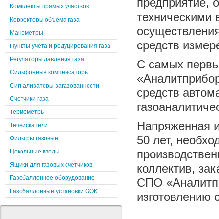
предприятие, 
Комплекты прямых участков
техническими 
Корректоры объема газа
осуществления
Манометры
средств измер
Пункты учета и редуцирования газа
Регуляторы давления газа
С самых первы
Сильфонные компенсаторы
«Аналитприбор
Сигнализаторы загазованности
средств автом
Счетчики газа
газоаналитичес
Термометры
Напряженная и
Течеискатели
50 лет, необх
Фильтры газовые
производствен
Цокольные вводы
Ящики для газовых счетчиков
коллектив, за
Газобаллонное оборудование
СПО «Аналитпр
Газобаллонные установки GOK
изготовлению 