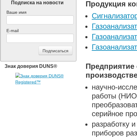
Продукция к
Подписка на новости
Ваше имя
Сигнализатор
Газоанализа
E-mail
Газоанализа
Газоанализат
Предприятие 
Знак доверия DUNS®
производстве
научно-иссле
работы (НИО
преобразоват
серийное про
разработку и
приборов раз