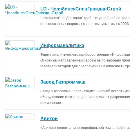
LD - ЧелябинскСпецГражданСтрой
ЧелябинскСпецГражданСтрой – крупнейший на Урал
цельносварных шаровых кранов выпускаемых с 2003 г
Информаналитика
Фирма аналитического приборостроения «Информанал
Основным направлением работы было выбрано про
газоанализаторов для обеспечения безопасности тр
Завод Газпроммаш
Завод "Газпроммаш" производит широкий ассортимен
оборудование сертифицировано и имеет разрешения
применение.
Авитон
«Авитон» является многопрофильной компанией и в