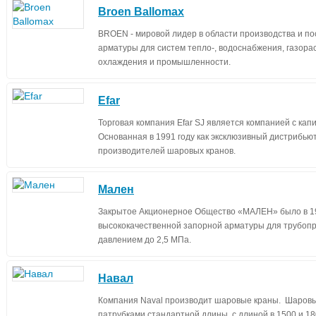
Broen Ballomax
BROEN - мировой лидер в области производства и п
арматуры для систем тепло-, водоснабжения, газор
охлаждения и промышленности.
Efar
Торговая компания Efar SJ является компанией с кап
Основанная в 1991 году как эксклюзивный дистрибью
производителей шаровых кранов.
Мален
Закрытое Акционерное Общество «МАЛЕН» было в 19
высококачественной запорной арматуры для трубопр
давлением до 2,5 МПа.
Навал
Компания Naval производит шаровые краны. Шаровые
патрубками стандартной длины, с длиной в 1500 и 1