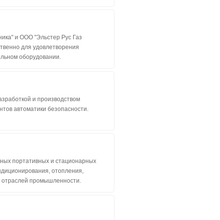
ика" и ООО "Эльстер Рус Газ
ственно для удовлетворения
ельном оборудовании.
зработкой и производством
тов автоматики безопасности.
нных портативных и стационарных
ндиционирования, отопления,
их отраслей промышленности.