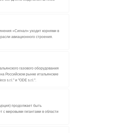
нения «Сигнал» уходит корнями в
трасли авиационного строения.
альянского газового оборудования
 на Российском рынке итальянские
o s.r.l." и "ODE s.r.l.".
(Турция) продолжает быть
т с мировыми гигантами в области