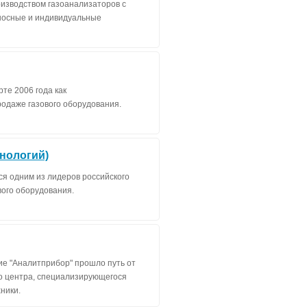
зводством газоанализаторов с
носные и индивидуальные
те 2006 года как
одаже газового оборудования.
нологий)
я одним из лидеров российского
вого оборудования.
ие "Аналитприбор" прошло путь от
го центра, специализирующегося
ники.