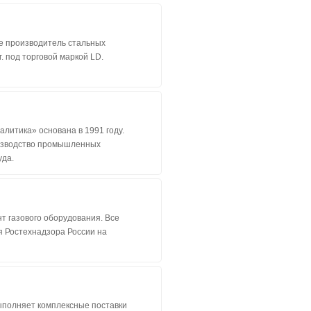
е производитель стальных
. под торговой маркой LD.
итика» основана в 1991 году.
изводство промышленных
уда.
т газового оборудования. Все
 Ростехнадзора России на
ыполняет комплексные поставки