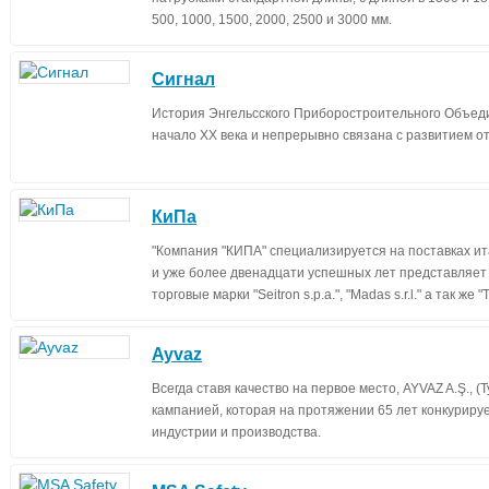
500, 1000, 1500, 2000, 2500 и 3000 мм.
Сигнал
История Энгельсского Приборостроительного Объеди
начало XX века и непрерывно связана с развитием о
КиПа
"Компания "КИПА" специализируется на поставках ит
и уже более двенадцати успешных лет представляет
торговые марки "Seitron s.p.a.", "Madas s.r.l." а так же "Tec
Ayvaz
Всегда ставя качество на первое место, AYVAZ A.Ş., 
кампанией, которая на протяжении 65 лет конкурируе
индустрии и производства.