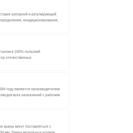
оставок запорной и регулирующей
аспределения, кондиционирования,
италом в 100% польский.
тор отечественных
94 году является производителем
оводов всех назначений с рабочим
 краны могут поставляться с
800 мм. Длина модульных штоков