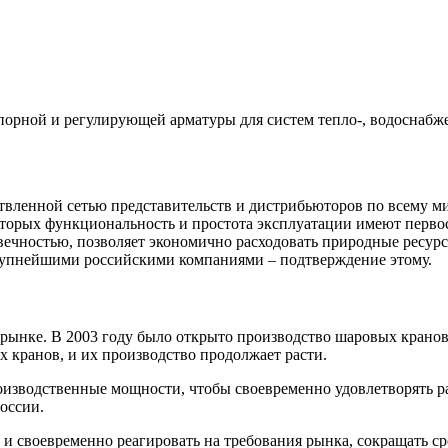
порной и регулирующей арматуры для систем тепло-, водоснабж
вленной сетью представительств и дистрибьюторов по всему ми
оторых функциональность и простота эксплуатации имеют перво
ечностью, позволяет экономично расходовать природные ресурс
крупнейшими российскими компаниями – подтверждение этому.
м рынке. В 2003 году было открыто производство шаровых кр
х кранов, и их производство продолжает расти.
оизводственные мощности, чтобы своевременно удовлетворять р
оссии.
 и своевременно реагировать на требования рынка, сокращать с