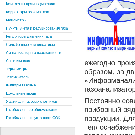
Комплекты прямых участков
Корректоры объема газа
Манометры
Пункты учета и редуцирования газа
Регуляторы давления газа
Сильфонные компенсаторы
Сигнализаторы загазованности
Счетчики газа
ежегодно произ
Термометры
образом, за д
Течеискатели
«Информаналит
Фильтры газовые
газоанализатор
Цокольные вводы
Постоянно сов
Ящики для газовых счетчиков
приборный ря
Газобаллонное оборудование
продукции. Дл
Газобаллонные установки GOK
теплоснабжени