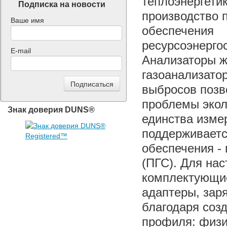
теплоэнергети
Подписка на новости
производство 
Ваше имя
обеспечения
ресурсоэнерго
E-mail
Анализаторы ж
газоанализат
выбросов позв
проблемы экол
Знак доверия DUNS®
единства измер
поддерживаетс
обеспечения -
(ПГС). Для на
комплектующие
адаптеры, зар
благодаря соз
профиля: физи