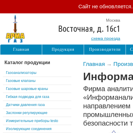
Сайт не обновляется
Москва
Восточная, д. 16с1
схема проезда
Главная
Продукция
Производители
С
Каталог продукции
Главная
→
Произв
Газоанализаторы
Информа
Газовые клапаны
Фирма аналити
Газовые шаровые краны
«Информаналит
Гибкая подводка для газа
направлением 
Датчики давления газа
промышленных 
Заслонки регулирующие
Измерительные приборы testo
безопасности т
Изолирующие соединения