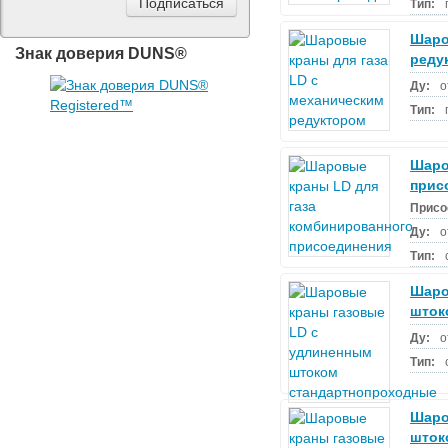
Тип:
Шаро
Знак доверия DUNS®
реду
Ду:
о
Тип:
Шаро
прис
Присо
Ду:
о
Тип:
Шаро
шток
Ду:
о
Тип:
Шаро
шток