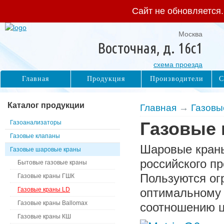
Сайт не обновляется
Москва
Восточная, д. 16с1
схема проезда
Главная
Продукция
Производители
С
Каталог продукции
Главная
→
Газовы
Газоанализаторы
Газовые 
Газовые клапаны
Шаровые краны
Газовые шаровые краны
российского п
Бытовые газовые краны
Пользуются ог
Газовые краны ГШК
Газовые краны LD
оптимальному
Газовые краны Ballomax
соотношению ц
Газовые краны КШ