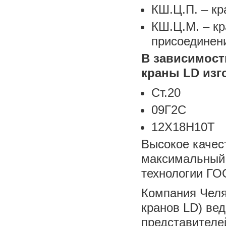
КШ.Ц.П. – кр
КШ.Ц.М. – кр
присоединен
В зависимост
краны LD изг
Ст.20
09Г2С
12Х18Н10Т
Высокое качес
максимальный 
технологии ГО
Компания Челя
кранов LD) ве
представителе