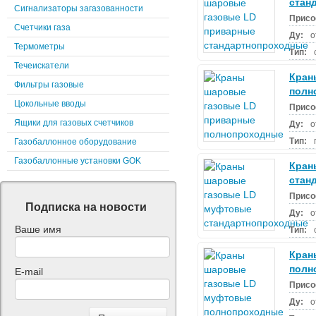
стан
Сигнализаторы загазованности
Присо
Счетчики газа
Ду:
о
Термометры
Тип:
Течеискатели
Кран
Фильтры газовые
полн
Цокольные вводы
Присо
Ящики для газовых счетчиков
Ду:
о
Тип:
Газобаллонное оборудование
Газобаллонные установки GOK
Кран
стан
Присо
Подписка на новости
Ду:
о
Ваше имя
Тип:
Кран
полн
E-mail
Присо
Ду:
о