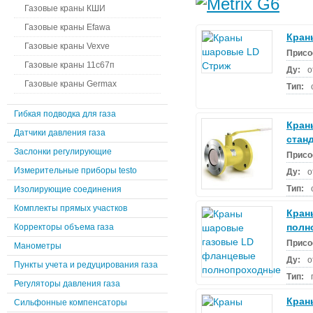
Газовые краны КШИ
Газовые краны Efawa
Кран
Газовые краны Vexve
Присо
Газовые краны 11с67п
Ду:
о
Газовые краны Germax
Тип:
Гибкая подводка для газа
Кран
Датчики давления газа
стан
Заслонки регулирующие
Присо
Измерительные приборы testo
Ду:
о
Тип:
Изолирующие соединения
Комплекты прямых участков
Кран
полн
Корректоры объема газа
Присо
Манометры
Ду:
о
Пункты учета и редуцирования газа
Тип:
Регуляторы давления газа
Кран
Сильфонные компенсаторы