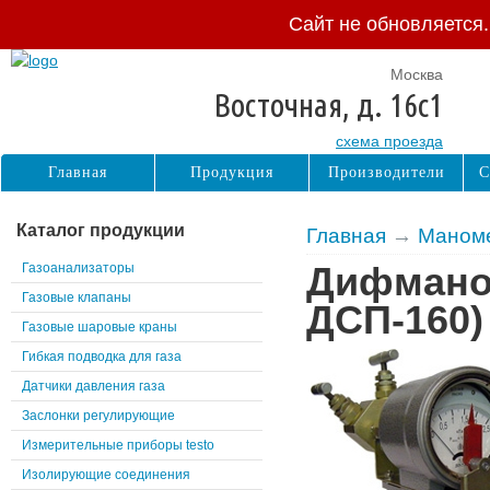
Сайт не обновляется
Москва
Восточная, д. 16с1
схема проезда
Главная
Продукция
Производители
С
Каталог продукции
Главная
→
Маном
Газоанализаторы
Дифмано
Газовые клапаны
ДСП-160)
Газовые шаровые краны
Гибкая подводка для газа
Датчики давления газа
Заслонки регулирующие
Измерительные приборы testo
Изолирующие соединения