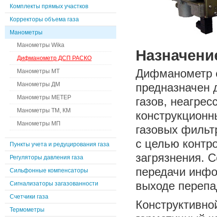
Комплекты прямых участков
Корректоры объема газа
Манометры
Манометры Wika
Назначени
Дифманометр ДСП РАСКО
Дифманометр 
Манометры МТ
Манометры ДМ
предназначен 
Манометры МЕТЕР
газов, неагре
Манометры ТМ, КМ
конструкционны
Манометры МП
газовых фильт
с целью контро
Пункты учета и редуцирования газа
загрязнения. 
Регуляторы давления газа
передачи инфо
Сильфонные компенсаторы
выходе перепа
Сигнализаторы загазованности
Счетчики газа
Конструктивно
Термометры