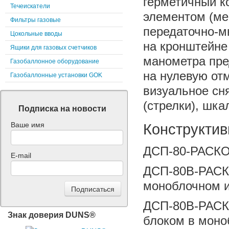
герметичный к
Течеискатели
элементом (ме
Фильтры газовые
передаточно-
Цокольные вводы
на кронштейне 
Ящики для газовых счетчиков
манометра пре
Газобаллонное оборудование
на нулевую от
Газобаллонные установки GOK
визуальное сня
(стрелки), шк
Подписка на новости
Ваше имя
Конструкти
ДСП-80-РАСКО
E-mail
ДСП-80В-РАСК
моноблочном и
ДСП-80В-РАСК
Знак доверия DUNS®
блоком в моно