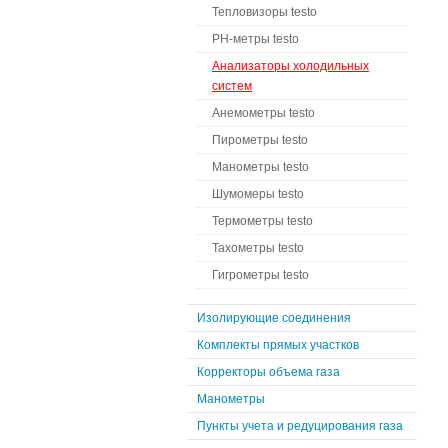
Тепловизоры testo
PH-метры testo
Анализаторы холодильных
систем
Анемометры testo
Пирометры testo
Манометры testo
Шумомеры testo
Термометры testo
Тахометры testo
Гигрометры testo
Изолирующие соединения
Комплекты прямых участков
Корректоры объема газа
Манометры
Пункты учета и редуцирования газа