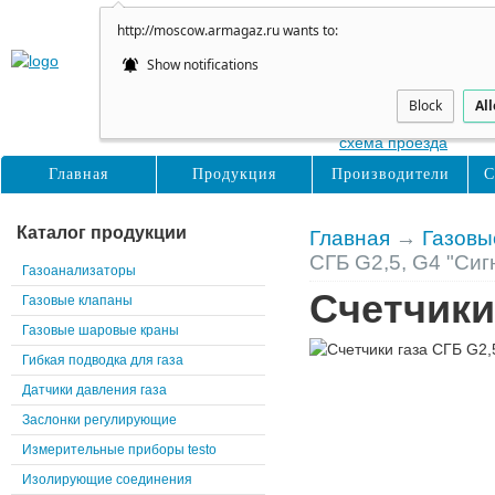
http://moscow.armagaz.ru wants to:
Show notifications
Москва
ул. Нижние Поля,31
Block
Al
схема проезда
Главная
Продукция
Производители
С
Каталог продукции
Главная
→
Газовы
СГБ G2,5, G4 "Сиг
Газоанализаторы
Счетчики
Газовые клапаны
Газовые шаровые краны
Гибкая подводка для газа
Датчики давления газа
Заслонки регулирующие
Измерительные приборы testo
Изолирующие соединения