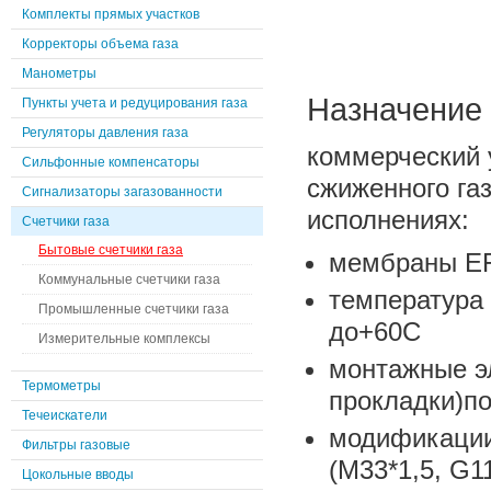
Комплекты прямых участков
Корректоры объема газа
Манометры
Назначение 
Пункты учета и редуцирования газа
Регуляторы давления газа
коммерческий 
Сильфонные компенсаторы
сжиженного га
Сигнализаторы загазованности
исполнениях:
Счетчики газа
Бытовые счетчики газа
мембраны EF
Коммунальные счетчики газа
температура
Промышленные счетчики газа
до+60С
Измерительные комплексы
монтажные эл
Термометры
прокладки)по
Течеискатели
модификации
Фильтры газовые
(М33*1,5, G1
Цокольные вводы