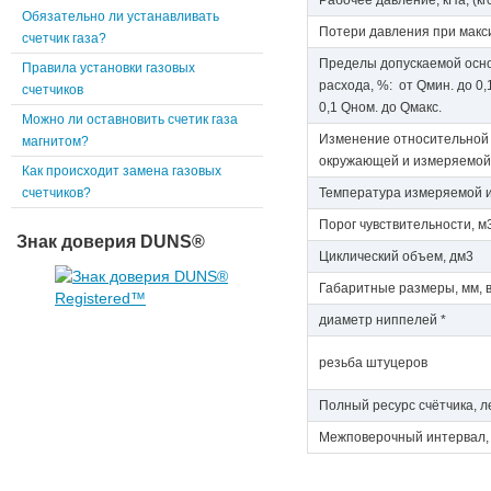
Рабочее давление, кПа, (кг
Обязательно ли устанавливать
Потери давления при макси
счетчик газа?
Пределы допускаемой осно
Правила установки газовых
расхода, %: от Qмин. до 0
счетчиков
0,1 Qном. до Qмакс.
Можно ли оставновить счетик газа
Изменение относительной
магнитом?
окружающей и измеряемой 
Как происходит замена газовых
счетчиков?
Температура измеряемой 
Порог чувствительности, м
Знак доверия DUNS®
Циклический объем, дм3
Габаритные размеры, мм, 
диаметр ниппелей *
резьба штуцеров
Полный ресурс счётчика, л
Межповерочный интервал,